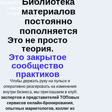
Библиотека
Внедряйте простые, но
эффективные
инструменты уже на старте
материалов
и переходите к изучению более
постоянно
сложных концепций
пополняется
Это не просто
теория.
Это закрытое
сообщество
практиков
Чтобы держать руку на пульсе и
оперативно реагировать на изменения
внутри бизнеса, мы приглашаем в клуб:
экспертов и представителей ТОПовых
сервисов онлайн-бронирования,
опытных маркетологов, коллег из