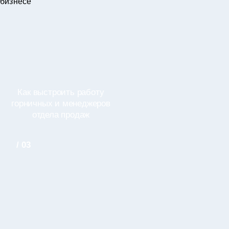
бизнесе
Как выстроить работу
горничных и менеджеров
отдела продаж
/ 03